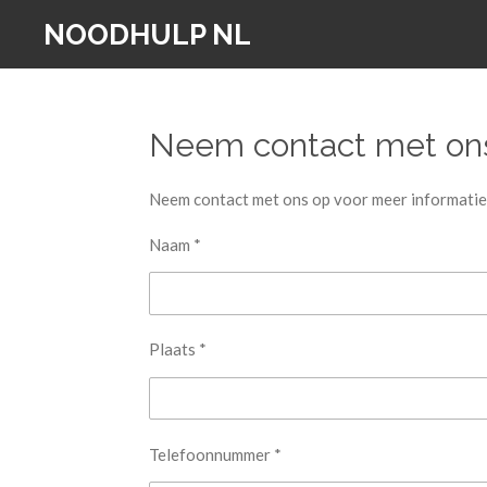
Ga
NOODHULP NL
direct
naar
de
Neem contact met on
hoofdinhoud
Neem contact met ons op voor meer informatie o
Naam *
Plaats *
Telefoonnummer *